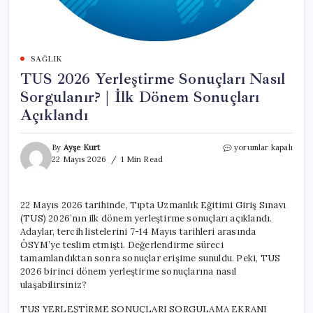
SAĞLIK
TUS 2026 Yerleştirme Sonuçları Nasıl
Sorgulanır? | İlk Dönem Sonuçları
Açıklandı
TUS
By
Ayşe Kurt
yorumlar kapalı
2026
22 Mayıs 2026
1 Min Read
Yerleştirme
Sonuçları
Nasıl
22 Mayıs 2026 tarihinde, Tıpta Uzmanlık Eğitimi Giriş Sınavı
Sorgulanır?
(TUS) 2026’nın ilk dönem yerleştirme sonuçları açıklandı.
|
İlk
Adaylar, tercih listelerini 7-14 Mayıs tarihleri arasında
Dönem
ÖSYM’ye teslim etmişti. Değerlendirme süreci
Sonuçları
tamamlandıktan sonra sonuçlar erişime sunuldu. Peki, TUS
Açıklandı
2026 birinci dönem yerleştirme sonuçlarına nasıl
için
ulaşabilirsiniz?
TUS YERLEŞTİRME SONUÇLARI SORGULAMA EKRANI