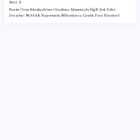
Next
Rasim Ozan Kütahyalı’nın Gözaltına Alınmasıyla İlgili Şok Edici
Detaylar: MASAK Raporunda Milyonlarca Liralık Para Hareketi!
SON YAZILAR
Bakan Kacır: Son 23 yılda örnek kalkınma hamlesine
imza attık
Merkez Bankası rezervleri 164,4 milyar dolar oldu
YENİ Parti Arguvan ilçe örgütü kuruldu, ilk üyeler
Belediye Başkanı Ersoy Eren ve meclis üyeleri oldu