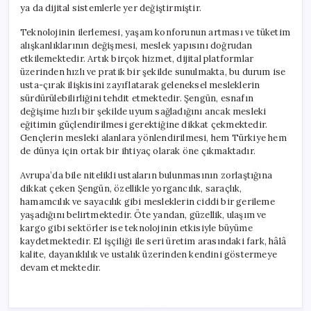
ya da dijital sistemlerle yer değiştirmiştir.
Teknolojinin ilerlemesi, yaşam konforunun artması ve tüketim
alışkanlıklarının değişmesi, meslek yapısını doğrudan
etkilemektedir. Artık birçok hizmet, dijital platformlar
üzerinden hızlı ve pratik bir şekilde sunulmakta, bu durum ise
usta-çırak ilişkisini zayıflatarak geleneksel mesleklerin
sürdürülebilirliğini tehdit etmektedir. Şengün, esnafın
değişime hızlı bir şekilde uyum sağladığını ancak mesleki
eğitimin güçlendirilmesi gerektiğine dikkat çekmektedir.
Gençlerin mesleki alanlara yönlendirilmesi, hem Türkiye hem
de dünya için ortak bir ihtiyaç olarak öne çıkmaktadır.
Avrupa’da bile nitelikli ustaların bulunmasının zorlaştığına
dikkat çeken Şengün, özellikle yorgancılık, saraçlık,
hamamcılık ve sayacılık gibi mesleklerin ciddi bir gerileme
yaşadığını belirtmektedir. Öte yandan, güzellik, ulaşım ve
kargo gibi sektörler ise teknolojinin etkisiyle büyüme
kaydetmektedir. El işçiliği ile seri üretim arasındaki fark, hâlâ
kalite, dayanıklılık ve ustalık üzerinden kendini göstermeye
devam etmektedir.