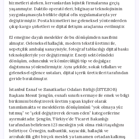
hizmetleri alırken, kervanlardan lojistik firmalarına geçiş
yaşanmıştır. Daktilo operatörleri, bilgisayar teknolojisinin
yaygınlaşmasıyla birlikte dijital ofis uygulamalarıyla yer
değiştirmiştir. Posta hizmetleri ise geleneksel yöntemlerden
çıkıp kargo şirketleri ve dijital iletişim araçlarına evrilmiştir.
El emeğine dayalı meslekler de bu dönüşümden nasibini
almıştır. Geleneksel hallaçlık, modern tekstil üretimi ile,
sepetçilik ambalaj sanayisiyle, fotoğraf tablacılığı dijital baskı
teknolojileriyle yer değiştirmiştir. Enerji sektöründeki
dönüşüm, odunculuk ve kömürcülüğü tüp ve doğalgaz
dağıtımına yönlendirmiştir. Aynı şekilde, sokak tellalları ve
geleneksel eğlence ustaları, dijital içerik üreticileri tarafından
geride bırakılmıştır.
İstanbul Esnaf ve Sanatkarlar Odaları Birliği (İSTESOB)
Başkanı Mesut Şengün, esnafı sınırlı sermaye ile emek ve bilgi
birikimini birleştirerek üretim yapan kişiler olarak
tanımlamakta ve mesleklerin dönüşümünü “yok olmaya yüz
tutmuş” ve “şekil değiştirerek devam eden” kategorilerine
ayırmaktadır. Şengün, Türkiye’de Ticaret Bakanlığı
tarafından belirlenen 123 mesleğin yok olma riski taşıdığını
belirtiyor. Örneğin, nalbantlık, sayacılık, hallaçlık ve
arzuhalcilik gibi birçok meslek ya tamamen ortadan kalkmış