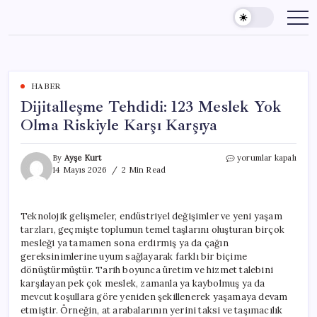
Skip
to
content
HABER
Dijitalleşme Tehdidi: 123 Meslek Yok
Olma Riskiyle Karşı Karşıya
Dijitalleşme
By
Ayşe Kurt
yorumlar kapalı
Tehdidi:
14 Mayıs 2026
2 Min Read
123
Meslek
Yok
Teknolojik gelişmeler, endüstriyel değişimler ve yeni yaşam
Olma
tarzları, geçmişte toplumun temel taşlarını oluşturan birçok
Riskiyle
Karşı
mesleği ya tamamen sona erdirmiş ya da çağın
Karşıya
gereksinimlerine uyum sağlayarak farklı bir biçime
için
dönüştürmüştür. Tarih boyunca üretim ve hizmet talebini
karşılayan pek çok meslek, zamanla ya kaybolmuş ya da
mevcut koşullara göre yeniden şekillenerek yaşamaya devam
etmiştir. Örneğin, at arabalarının yerini taksi ve taşımacılık