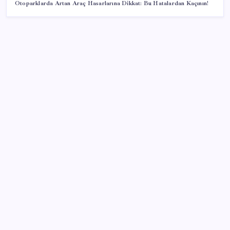
Otoparklarda Artan Araç Hasarlarına Dikkat: Bu Hatalardan Kaçının!
SON YAZILAR
ABD, İran-Umman anlaşması sonrası ablukayı
kaldıracak
TBMM Adalet Komisyonu’nda çerçeve yasa
tartışmalarla başladı: Komisyonda ‘yasa’ atışması
500 tam puan almıştı… LGS birincisi Umut’un tercihi
belli oldu
Redmi 17 ve 17 5G 7.500 mAh Batarya ile Tanıtıldı