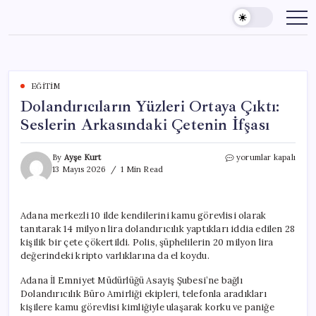
Skip
to
content
EĞITIM
Dolandırıcıların Yüzleri Ortaya Çıktı:
Seslerin Arkasındaki Çetenin İfşası
Dolandırıcıların
By
Ayşe Kurt
yorumlar kapalı
Yüzleri
13 Mayıs 2026
1 Min Read
Ortaya
Çıktı:
Seslerin
Adana merkezli 10 ilde kendilerini kamu görevlisi olarak
Arkasındaki
tanıtarak 14 milyon lira dolandırıcılık yaptıkları iddia edilen 28
Çetenin
İfşası
kişilik bir çete çökertildi. Polis, şüphelilerin 20 milyon lira
için
değerindeki kripto varlıklarına da el koydu.
Adana İl Emniyet Müdürlüğü Asayiş Şubesi’ne bağlı
Dolandırıcılık Büro Amirliği ekipleri, telefonla aradıkları
kişilere kamu görevlisi kimliğiyle ulaşarak korku ve paniğe