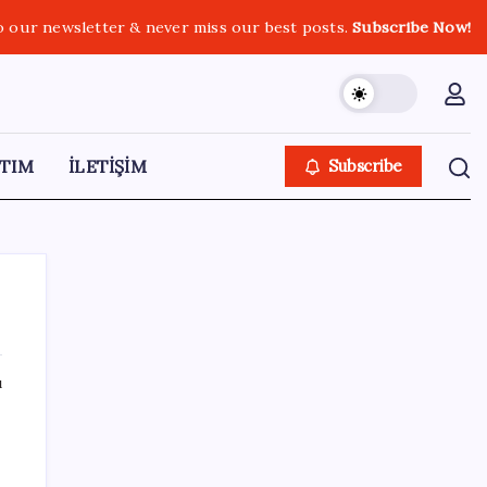
o our newsletter & never miss our best posts.
Subscribe Now!
TIM
İLETİŞİM
Subscribe
ı
SON YAZILAR
Güneş’in en net görüntüsü yakalandı, sır
perdesi nihayet aralandı