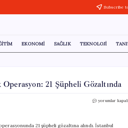
Subscribe t
ĞİTİM
EKONOMİ
SAĞLIK
TEKNOLOJİ
TANI
 Operasyon: 21 Şüpheli Gözaltında
İstanbul’da
yorumlar kapal
DHKP-
C’ye
Yönelik
Operasyon:
operasyonunda 21 şüpheli gözaltına alındı. İstanbul