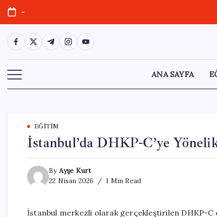
Skip
-
to
content
https://www.facebook.com/
https://twitter.com/
https://t.me/
https://www.instagram.com/
https://youtube.com/
ANA SAYFA
E
EĞITIM
İstanbul’da DHKP-C’ye Yönelik
By
Ayşe Kurt
22 Nisan 2026
1 Min Read
İstanbul merkezli olarak gerçekleştirilen DHKP-C 