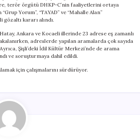
21
re, terör örgütü DHKP-C’nin faaliyetlerini ortaya
Şüpheli
n “Grup Yorum”, “TAYAD” ve “Mahalle Alan”
Gözaltında
i gözaltı kararı alındı.
için
Hatay, Ankara ve Kocaeli illerinde 23 adrese eş zamanlı
yakalanırken, adreslerde yapılan aramalarda çok sayıda
Ayrıca, Şişli’deki İdil Kültür Merkezi’nde de arama
ındı ve soruşturmaya dahil edildi.
akalamak için çalışmalarını sürdürüyor.