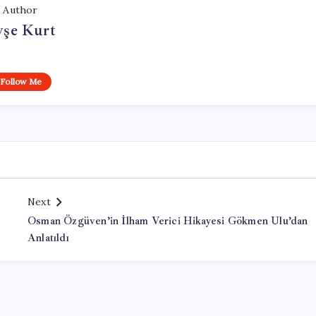
Author
yşe Kurt
Follow Me
Next
Osman Özgüven’in İlham Verici Hikayesi Gökmen Ulu’dan
Anlatıldı