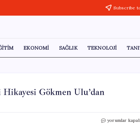
Subscribe t
ĞİTİM
EKONOMİ
SAĞLIK
TEKNOLOJİ
TANI
i Hikayesi Gökmen Ulu’dan
Osman
yorumlar kapal
Özgüven’in
İlham
Verici