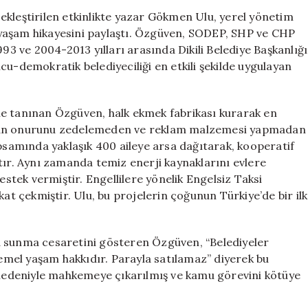
Hikayesi
ekleştirilen etkinlikte yazar Gökmen Ulu, yerel yönetim
Gökmen
yaşam hikayesini paylaştı. Özgüven, SODEP, SHP ve CHP
Ulu’dan
993 ve 2004-2013 yılları arasında Dikili Belediye Başkanlığı
Anlatıldı
cu-demokratik belediyeciliği en etkili şekilde uygulayan
için
tanınan Özgüven, halk ekmek fabrikası kurarak en
nsan onurunu zedelemeden ve reklam malzemesi yapmadan
apsamında yaklaşık 400 aileye arsa dağıtarak, kooperatif
tır. Aynı zamanda temiz enerji kaynaklarını evlere
estek vermiştir. Engellilere yönelik Engelsiz Taksi
kat çekmiştir. Ulu, bu projelerin çoğunun Türkiye’de bir ilk
a sunma cesaretini gösteren Özgüven, “Belediyeler
temel yaşam hakkıdır. Parayla satılamaz” diyerek bu
u nedeniyle mahkemeye çıkarılmış ve kamu görevini kötüye