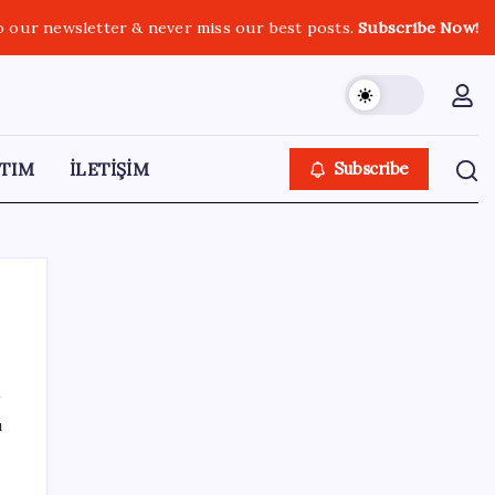
o our newsletter & never miss our best posts.
Subscribe Now!
TIM
İLETİŞİM
Subscribe
SON YAZILAR
ı
ABD, İran-Umman anlaşması sonrası
ablukayı kaldıracak