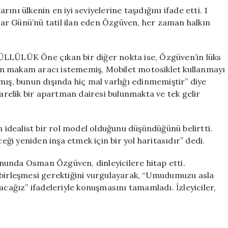
nı ülkenin en iyi seviyelerine taşıdığını ifade etti. 1
ar Günü’nü tatil ilan eden Özgüven, her zaman halkın
ÜK Öne çıkan bir diğer nokta ise, Özgüven’in lüks
en makam aracı istememiş, Mobilet motosiklet kullanmayı
mış, bunun dışında hiç mal varlığı edinmemiştir” diye
karelik bir apartman dairesi bulunmakta ve tek gelir
idealist bir rol model olduğunu düşündüğünü belirtti.
ceği yeniden inşa etmek için bir yol haritasıdır” dedi.
da Osman Özgüven, dinleyicilere hitap etti.
 birleşmesi gerektiğini vurgulayarak, “Umudumuzu asla
ağız” ifadeleriyle konuşmasını tamamladı. İzleyiciler,