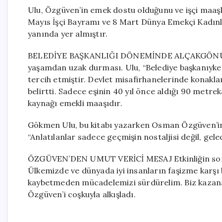
Ulu, Özgüven’in emek dostu olduğunu ve işçi maaşları
Mayıs İşçi Bayramı ve 8 Mart Dünya Emekçi Kadınl
yanında yer almıştır.
BELEDİYE BAŞKANLIĞI DÖNEMİNDE ALÇAKGÖNÜLLÜL
yaşamdan uzak durması. Ulu, “Belediye başkanıyk
tercih etmiştir. Devlet misafirhanelerinde konakla
belirtti. Sadece eşinin 40 yıl önce aldığı 90 metre
kaynağı emekli maaşıdır.
Gökmen Ulu, bu kitabı yazarken Osman Özgüven’in 
“Anlatılanlar sadece geçmişin nostaljisi değil, gele
ÖZGÜVEN’DEN UMUT VERİCİ MESAJ Etkinliğin sonun
Ülkemizde ve dünyada iyi insanların faşizme karşı
kaybetmeden mücadelemizi sürdürelim. Biz kazanac
Özgüven’i coşkuyla alkışladı.