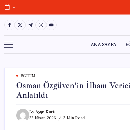
Skip
-
to
content
https://www.facebook.com/
https://twitter.com/
https://t.me/
https://www.instagram.com/
https://youtube.com/
ANA SAYFA
E
EĞITIM
Osman Özgüven’in İlham Veric
Anlatıldı
By
Ayşe Kurt
22 Nisan 2026
2 Min Read