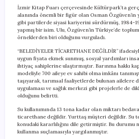
İzmir Kitap Fuarı çerçevesinde Kültürpark’ta gerç
alanında önemli bir figür olan Osman Özgüven’in 
gibi partilerde siyasi kariyerini sürdürmüş, 1984-1
yapmış bir isim. Ulu, Özgüven’in Türkiye’de toplum
örneklerden biri olduğunu vurguladı.
“BELEDİYELER TİCARETHANE DEĞİLDİR” ifadesiyle 
uygun fiyata ekmek sunmuş, sosyal yardımları i
ihtiyaç sahiplerine ulaştırmıştır. Barınma hakkı k
modeliyle 700 aileye ev sahibi olma imkânı tanımış
taşıyarak, tarımsal faaliyetlerde bulunan ailelere d
uygulaması ve sağlık merkezi gibi projelerle de dik
olduğunu belirtti.
Su kullanımında 13 tona kadar olan miktarı bedav
ticarethane değildir. Yurttaş müşteri değildir. Su 
konudaki kararlılığını dile getirmiştir. Bu durum
kullanma suçlamasıyla yargılanmıştır.