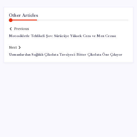
Other Articles
Previous
Motosikletle Tehlikeli Şov: Sürücüye Yüksek Ceza ve Men Cezası
Next
Uzmanlardan Sağlıklı Çikolata Tavsiyesi: Bitter Çikolata Öne Çıkıyor
SON YAZILAR
YENİ Parti Arguvan ilçe örgütü kuruldu, ilk üyeler