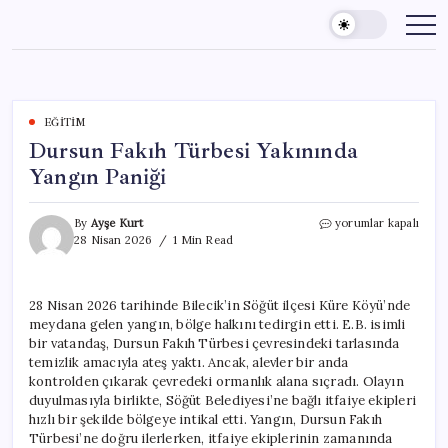
Skip
to
content
EĞITIM
Dursun Fakıh Türbesi Yakınında
Yangın Paniği
Dursun
By
Ayşe Kurt
yorumlar kapalı
Fakıh
28 Nisan 2026
1 Min Read
Türbesi
Yakınında
Yangın
28 Nisan 2026 tarihinde Bilecik’in Söğüt ilçesi Küre Köyü’nde
Paniği
meydana gelen yangın, bölge halkını tedirgin etti. E.B. isimli
için
bir vatandaş, Dursun Fakıh Türbesi çevresindeki tarlasında
temizlik amacıyla ateş yaktı. Ancak, alevler bir anda
kontrolden çıkarak çevredeki ormanlık alana sıçradı. Olayın
duyulmasıyla birlikte, Söğüt Belediyesi’ne bağlı itfaiye ekipleri
hızlı bir şekilde bölgeye intikal etti. Yangın, Dursun Fakıh
Türbesi’ne doğru ilerlerken, itfaiye ekiplerinin zamanında