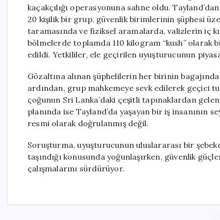
kaçakçılığı operasyonuna sahne oldu. Tayland’dan g
20 kişilik bir grup, güvenlik birimlerinin şüphesi üz
taramasında ve fiziksel aramalarda, valizlerin iç k
bölmelerde toplamda 110 kilogram “kush” olarak bi
edildi. Yetkililer, ele geçirilen uyuşturucunun piya
Gözaltına alınan şüphelilerin her birinin bagajınd
ardından, grup mahkemeye sevk edilerek geçici tut
çoğunun Sri Lanka’daki çeşitli tapınaklardan gele
planında ise Tayland’da yaşayan bir iş insanının sey
resmi olarak doğrulanmış değil.
Soruşturma, uyuşturucunun uluslararası bir şebeke 
taşındığı konusunda yoğunlaşırken, güvenlik güçler
çalışmalarını sürdürüyor.