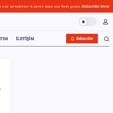
o our newsletter & never miss our best posts.
Subscribe Now!
TIM
İLETİŞİM
Subscribe
ı
SON YAZILAR
Bakan Kacır: Son 23 yılda örnek kalkınma
hamlesine imza attık