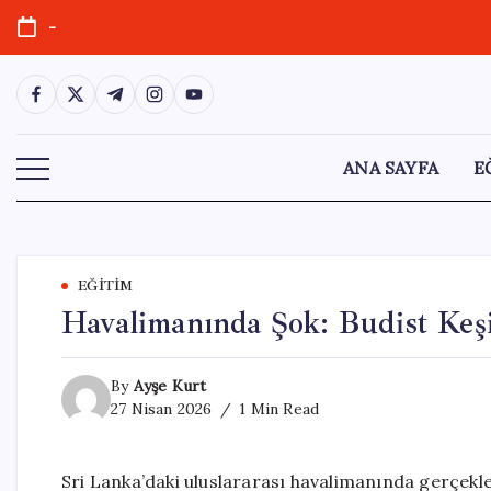
Skip
-
to
content
https://www.facebook.com/
https://twitter.com/
https://t.me/
https://www.instagram.com/
https://youtube.com/
ANA SAYFA
E
EĞITIM
Havalimanında Şok: Budist Keşi
By
Ayşe Kurt
27 Nisan 2026
1 Min Read
Sri Lanka’daki uluslararası havalimanında gerçekleş