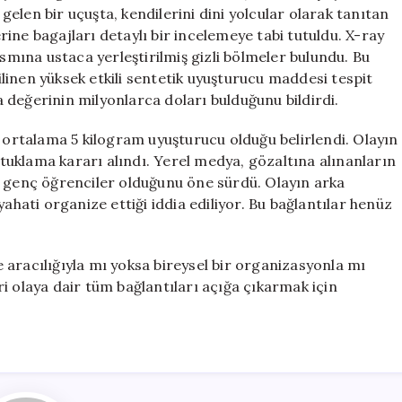
Kaçakçılığı!
elen bir uçuşta, kendilerini dini yolcular olarak tanıtan
için
erine bagajları detaylı bir incelemeye tabi tutuldu. X-ray
ısmına ustaca yerleştirilmiş gizli bölmeler bulundu. Bu
linen yüksek etkili sentetik uyuşturucu maddesi tespit
sa değerinin milyonlarca doları bulduğunu bildirdi.
a ortalama 5 kilogram uyuşturucu olduğu belirlendi. Olayın
uklama kararı alındı. Yerel medya, gözaltına alınanların
n genç öğrenciler olduğunu öne sürdü. Olayın arka
ahati organize ettiği iddia ediliyor. Bu bağlantılar henüz
aracılığıyla mı yoksa bireysel bir organizasyonla mı
i olaya dair tüm bağlantıları açığa çıkarmak için