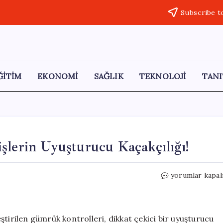
Subscribe t
ĞİTİM
EKONOMİ
SAĞLIK
TEKNOLOJİ
TANI
şlerin Uyuşturucu Kaçakçılığı!
Havalimanında
yorumlar kapal
Şok:
Budist
Keşişlerin
Uyuşturucu
tirilen gümrük kontrolleri, dikkat çekici bir uyuşturucu