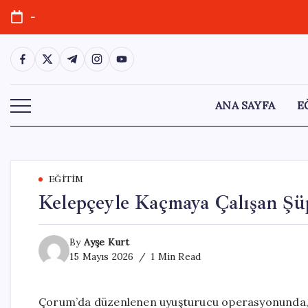
Skip
-
to
content
https://www.facebook.com/
https://twitter.com/
https://t.me/
https://www.instagram.com/
https://youtube.com/
ANA SAYFA
E
EĞITIM
Kelepçeyle Kaçmaya Çalışan Şüp
By
Ayşe Kurt
15 Mayıs 2026
1 Min Read
Çorum’da düzenlenen uyuşturucu operasyonunda, gö