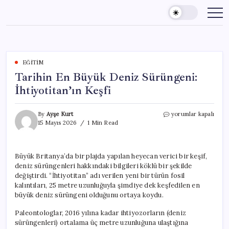
Skip
to
content
EĞITIM
Tarihin En Büyük Deniz Sürüngeni:
İhtiyotitan’ın Keşfi
Tarihin
By
Ayşe Kurt
yorumlar kapalı
En
15 Mayıs 2026
1 Min Read
Büyük
Deniz
Sürüngeni:
Büyük Britanya’da bir plajda yapılan heyecan verici bir keşif,
İhtiyotitan’ın
deniz sürüngenleri hakkındaki bilgileri köklü bir şekilde
Keşfi
için
değiştirdi. “İhtiyotitan” adı verilen yeni bir türün fosil
kalıntıları, 25 metre uzunluğuyla şimdiye dek keşfedilen en
büyük deniz sürüngeni olduğunu ortaya koydu.
Paleontologlar, 2016 yılına kadar ihtiyozorların (deniz
sürüngenleri) ortalama üç metre uzunluğuna ulaştığına