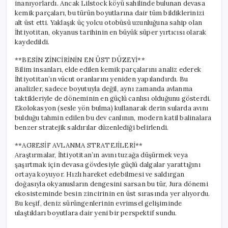
inanıyorlardı. Ancak Lilstock köyü sahilinde bulunan devasa
kemik parçaları, bu türün boyutlarına dair tüm bildiklerinizi
alt üst etti. Yaklaşık üç yolcu otobüsü uzunluğuna sahip olan
İhtiyotitan, okyanus tarihinin en büyük süper yırtıcısı olarak
kaydedildi.
**BESİN ZİNCİRİNİN EN ÜST DÜZEYİ**
Bilim insanları, elde edilen kemik parçalarını analiz ederek
İhtiyotitan’ın vücut oranlarını yeniden yapılandırdı. Bu
analizler, sadece boyutuyla değil, aynı zamanda avlanma
taktikleriyle de döneminin en güçlü canlısı olduğunu gösterdi.
Ekolokasyon (sesle yön bulma) kullanarak derin sularda avını
bulduğu tahmin edilen bu dev canlının, modern katil balinalara
benzer stratejik saldırılar düzenlediği belirlendi.
**AGRESİF AVLANMA STRATEJİLERİ**
Araştırmalar, İhtiyotitan’ın avını tuzağa düşürmek veya
şaşırtmak için devasa gövdesiyle güçlü dalgalar yarattığını
ortaya koyuyor. Hızlı hareket edebilmesi ve saldırgan
doğasıyla okyanusların dengesini sarsan bu tür, Jura dönemi
ekosisteminde besin zincirinin en üst sırasında yer alıyordu.
Bu keşif, deniz sürüngenlerinin evrimsel gelişiminde
ulaştıkları boyutlara dair yeni bir perspektif sundu.