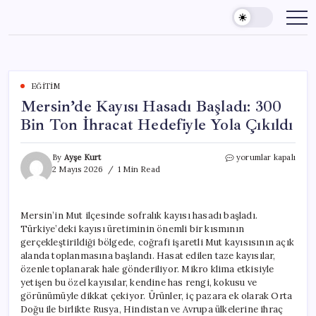
Skip
to
content
EĞITIM
Mersin’de Kayısı Hasadı Başladı: 300
Bin Ton İhracat Hedefiyle Yola Çıkıldı
Mersin’de
By
Ayşe Kurt
yorumlar kapalı
Kayısı
2 Mayıs 2026
1 Min Read
Hasadı
Başladı:
300
Mersin’in Mut ilçesinde sofralık kayısı hasadı başladı.
Bin
Türkiye’deki kayısı üretiminin önemli bir kısmının
Ton
İhracat
gerçekleştirildiği bölgede, coğrafi işaretli Mut kayısısının açık
Hedefiyle
alanda toplanmasına başlandı. Hasat edilen taze kayısılar,
Yola
özenle toplanarak hale gönderiliyor. Mikro klima etkisiyle
Çıkıldı
yetişen bu özel kayısılar, kendine has rengi, kokusu ve
için
görünümüyle dikkat çekiyor. Ürünler, iç pazara ek olarak Orta
Doğu ile birlikte Rusya, Hindistan ve Avrupa ülkelerine ihraç