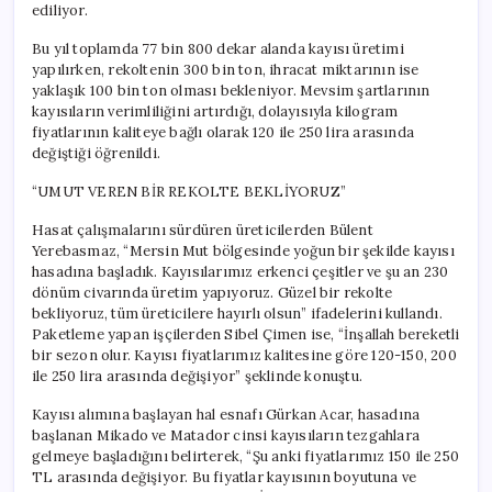
ediliyor.
Bu yıl toplamda 77 bin 800 dekar alanda kayısı üretimi
yapılırken, rekoltenin 300 bin ton, ihracat miktarının ise
yaklaşık 100 bin ton olması bekleniyor. Mevsim şartlarının
kayısıların verimliliğini artırdığı, dolayısıyla kilogram
fiyatlarının kaliteye bağlı olarak 120 ile 250 lira arasında
değiştiği öğrenildi.
“UMUT VEREN BİR REKOLTE BEKLİYORUZ”
Hasat çalışmalarını sürdüren üreticilerden Bülent
Yerebasmaz, “Mersin Mut bölgesinde yoğun bir şekilde kayısı
hasadına başladık. Kayısılarımız erkenci çeşitler ve şu an 230
dönüm civarında üretim yapıyoruz. Güzel bir rekolte
bekliyoruz, tüm üreticilere hayırlı olsun” ifadelerini kullandı.
Paketleme yapan işçilerden Sibel Çimen ise, “İnşallah bereketli
bir sezon olur. Kayısı fiyatlarımız kalitesine göre 120-150, 200
ile 250 lira arasında değişiyor” şeklinde konuştu.
Kayısı alımına başlayan hal esnafı Gürkan Acar, hasadına
başlanan Mikado ve Matador cinsi kayısıların tezgahlara
gelmeye başladığını belirterek, “Şu anki fiyatlarımız 150 ile 250
TL arasında değişiyor. Bu fiyatlar kayısının boyutuna ve