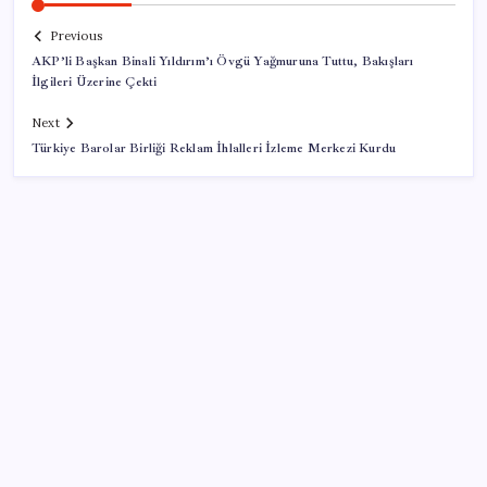
Previous
AKP’li Başkan Binali Yıldırım’ı Övgü Yağmuruna Tuttu, Bakışları
İlgileri Üzerine Çekti
Next
Türkiye Barolar Birliği Reklam İhlalleri İzleme Merkezi Kurdu
SON YAZILAR
Bakan Kacır: Son 23 yılda örnek kalkınma hamlesine
imza attık