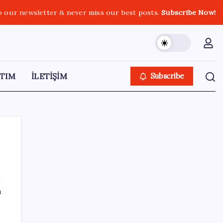
o our newsletter & never miss our best posts.
Subscribe Now!
TIM
İLETİŞİM
Subscribe
SON YAZILAR
ı
ABD, İran-Umman anlaşması sonrası
ablukayı kaldıracak