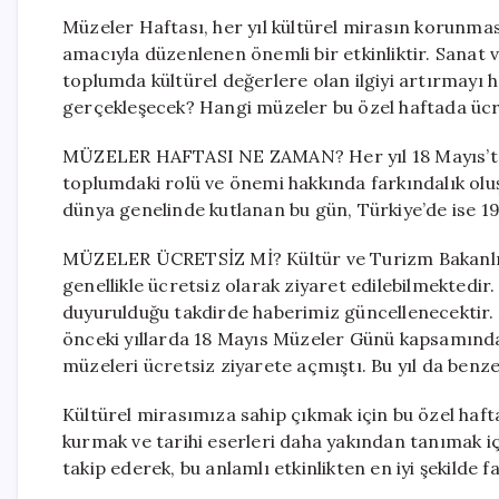
Müzeler Haftası, her yıl kültürel mirasın korunmas
amacıyla düzenlenen önemli bir etkinliktir. Sanat ve 
toplumda kültürel değerlere olan ilgiyi artırmayı 
gerçekleşecek? Hangi müzeler bu özel haftada ücre
MÜZELER HAFTASI NE ZAMAN? Her yıl 18 Mayıs’ta 
toplumdaki rolü ve önemi hakkında farkındalık oluş
dünya genelinde kutlanan bu gün, Türkiye’de ise 1982
MÜZELER ÜCRETSİZ Mİ? Kültür ve Turizm Bakanlığı’n
genellikle ücretsiz olarak ziyaret edilebilmektedir
duyurulduğu takdirde haberimiz güncellenecektir. A
önceki yıllarda 18 Mayıs Müzeler Günü kapsamında
müzeleri ücretsiz ziyarete açmıştı. Bu yıl da ben
Kültürel mirasımıza sahip çıkmak için bu özel haf
kurmak ve tarihi eserleri daha yakından tanımak içi
takip ederek, bu anlamlı etkinlikten en iyi şekilde f