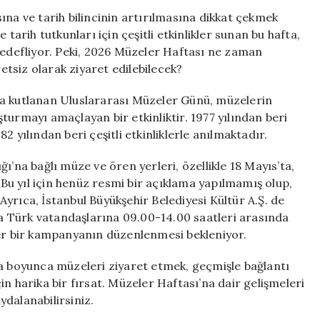
Zaman
ına ve tarih bilincinin artırılmasına dikkat çekmek
ve
tarih tutkunları için çeşitli etkinlikler sunan bu hafta,
Hangi
hedefliyor. Peki, 2026 Müzeler Haftası ne zaman
Müzeler
tsiz olarak ziyaret edilebilecek?
Ücretsiz
Ziyarete
kutlanan Uluslararası Müzeler Günü, müzelerin
Açık?
turmayı amaçlayan bir etkinliktir. 1977 yılından beri
için
 yılından beri çeşitli etkinliklerle anılmaktadır.
a bağlı müze ve ören yerleri, özellikle 18 Mayıs’ta,
. Bu yıl için henüz resmi bir açıklama yapılmamış olup,
yrıca, İstanbul Büyükşehir Belediyesi Kültür A.Ş. de
 Türk vatandaşlarına 09.00-14.00 saatleri arasında
zer bir kampanyanın düzenlenmesi bekleniyor.
ta boyunca müzeleri ziyaret etmek, geçmişle bağlantı
n harika bir fırsat. Müzeler Haftası’na dair gelişmeleri
aydalanabilirsiniz.