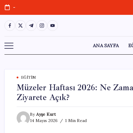
Skip
-
to
content
https://www.facebook.com/
https://twitter.com/
https://t.me/
https://www.instagram.com/
https://youtube.com/
ANA SAYFA
E
EĞITIM
Müzeler Haftası 2026: Ne Zama
Ziyarete Açık?
By
Ayşe Kurt
14 Mayıs 2026
1 Min Read