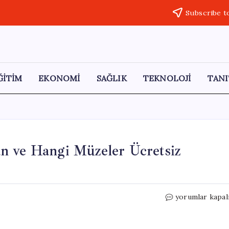
Subscribe t
ĞİTİM
EKONOMİ
SAĞLIK
TEKNOLOJİ
TANI
n ve Hangi Müzeler Ücretsiz
Müzeler
yorumlar kapal
Haftası
2026:
Ne