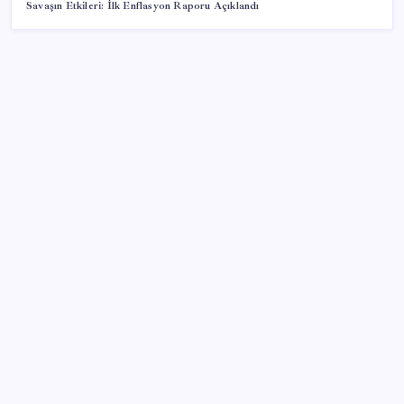
Savaşın Etkileri: İlk Enflasyon Raporu Açıklandı
SON YAZILAR
ABD, İran-Umman anlaşması sonrası ablukayı
kaldıracak
TBMM Adalet Komisyonu’nda çerçeve yasa
tartışmalarla başladı: Komisyonda ‘yasa’ atışması
500 tam puan almıştı… LGS birincisi Umut’un tercihi
belli oldu
Redmi 17 ve 17 5G 7.500 mAh Batarya ile Tanıtıldı