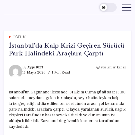
Skip
to
content
EĞITIM
İstanbul’da Kalp Krizi Geçiren Sürücü
Park Halindeki Araçlara Çarptı
İstanbul’da
By
Ayşe Kurt
yorumlar kapalı
Kalp
14 Mayıs 2026
1 Min Read
Krizi
Geçiren
Sürücü
İstanbul’un Kağıthane ilçesinde, 31 Ekim Cuma günü saat 13.00
Park
sularında meydana gelen bir olayda, seyir halindeyken kalp
Halindeki
Araçlara
krizi geçirdiği iddia edilen bir sürücünün aracı, yol kenarında
Çarptı
park halindeki araçlara çarptı. Olayda yaralanan sürücü, sağlık
için
ekipleri tarafından hastaneye kaldırıldı ve durumunun iyi
olduğu bildirildi. Kaza anı bir güvenlik kamerası tarafından
kaydedildi.