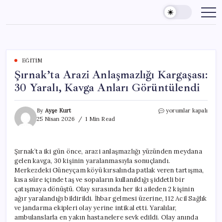
Skip
to
content
EĞITIM
Şırnak’ta Arazi Anlaşmazlığı Kargaşası:
30 Yaralı, Kavga Anları Görüntülendi
Şırnak’ta
By
Ayşe Kurt
yorumlar kapalı
Arazi
25 Nisan 2026
1 Min Read
Anlaşmazlığı
Kargaşası:
30
Şırnak’ta iki gün önce, arazi anlaşmazlığı yüzünden meydana
Yaralı,
gelen kavga, 30 kişinin yaralanmasıyla sonuçlandı.
Kavga
Anları
Merkezdeki Güneyçam köyü kırsalında patlak veren tartışma,
Görüntülendi
kısa süre içinde taş ve sopaların kullanıldığı şiddetli bir
için
çatışmaya dönüştü. Olay sırasında her iki aileden 2 kişinin
ağır yaralandığı bildirildi. İhbar gelmesi üzerine, 112 Acil Sağlık
ve jandarma ekipleri olay yerine intikal etti. Yaralılar,
ambulanslarla en yakın hastanelere sevk edildi. Olay anında