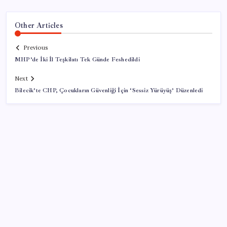
Other Articles
Previous
MHP’de İki İl Teşkilatı Tek Günde Feshedildi
Next
Bilecik’te CHP, Çocukların Güvenliği İçin ‘Sessiz Yürüyüş’ Düzenledi
SON YAZILAR
ABD, İran-Umman anlaşması sonrası ablukayı