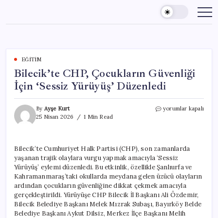
Skip
to
content
EĞITIM
Bilecik’te CHP, Çocukların Güvenliği
İçin ‘Sessiz Yürüyüş’ Düzenledi
Bilecik’te
By
Ayşe Kurt
yorumlar kapalı
CHP,
25 Nisan 2026
1 Min Read
Çocukların
Güvenliği
İçin
Bilecik’te Cumhuriyet Halk Partisi (CHP), son zamanlarda
‘Sessiz
yaşanan trajik olaylara vurgu yapmak amacıyla ‘Sessiz
Yürüyüş’
Düzenledi
Yürüyüş’ eylemi düzenledi. Bu etkinlik, özellikle Şanlıurfa ve
için
Kahramanmaraş’taki okullarda meydana gelen üzücü olayların
ardından çocukların güvenliğine dikkat çekmek amacıyla
gerçekleştirildi. Yürüyüşe CHP Bilecik İl Başkanı Ali Özdemir,
Bilecik Belediye Başkanı Melek Mızrak Subaşı, Bayırköy Belde
Belediye Başkanı Aykut Dilsiz, Merkez İlçe Başkanı Melih