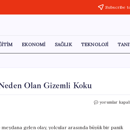
Subscribe t
ĞİTİM
EKONOMİ
SAĞLIK
TEKNOLOJİ
TANI
 Neden Olan Gizemli Koku
Tokyo’daki
yorumlar kapal
Yolcu
Treni
Paniğe
Neden
e meydana gelen olay, yolcular arasında büyük bir panik