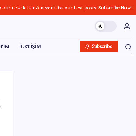
o our newsletter & never miss our best posts.
Subscribe Now!
TIM
İLETİŞİM
Subscribe
ı
SON YAZILAR
Bakan Kacır: Son 23 yılda örnek kalkınma
hamlesine imza attık