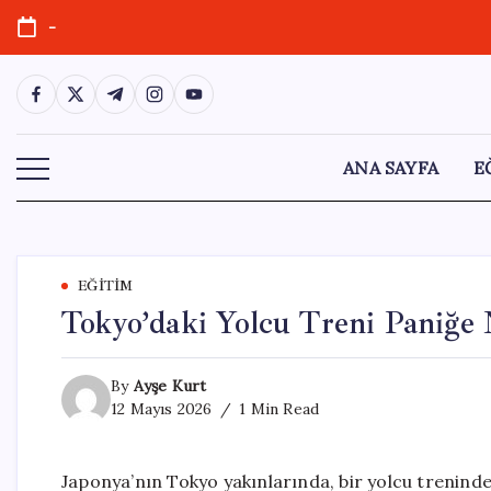
Skip
-
to
content
https://www.facebook.com/
https://twitter.com/
https://t.me/
https://www.instagram.com/
https://youtube.com/
ANA SAYFA
E
EĞITIM
Tokyo’daki Yolcu Treni Paniğe
By
Ayşe Kurt
12 Mayıs 2026
1 Min Read
Japonya’nın Tokyo yakınlarında, bir yolcu trenind