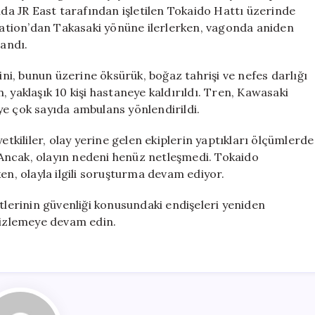
Olan
nda JR East tarafından işletilen Tokaido Hattı üzerinde
Gizemli
ation’dan Takasaki yönüne ilerlerken, vagonda aniden
Koku
landı.
için
ini, bunun üzerine öksürük, boğaz tahrişi ve nefes darlığı
an, yaklaşık 10 kişi hastaneye kaldırıldı. Tren, Kawasaki
ye çok sayıda ambulans yönlendirildi.
etkililer, olay yerine gelen ekiplerin yaptıkları ölçümlerde
. Ancak, olayın nedeni henüz netleşmedi. Tokaido
en, olayla ilgili soruşturma devam ediyor.
atlerinin güvenliği konusundaki endişeleri yeniden
i izlemeye devam edin.