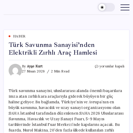
Skip
to
content
HABER
Türk Savunma Sanayisi’nden
Elektrikli Zırhlı Araç Hamlesi
Türk
By
Ayşe Kurt
yorumlar kapalı
Savunma
27 Nisan 2026
2 Min Read
Sanayisi’nden
Elektrikli
Zırhlı
Türk savunma sanayisi, uluslararası alanda önemli başarılara
Araç
imza atan zırhlı kara araçlarıyla giderek büyüyen bir güç
Hamlesi
için
haline geliyor. Bu bağlamda, Türkiye’nin ve Avrupa’nın en
büyük savunma, havacılık ve uzay sanayi organizasyonu olan
SAHA İstanbul tarafından düzenlenen SAHA 2026 Uluslararası
Savunma, Havacılık ve Uzay Sanayi Fuarı, 5-9 Mayıs
tarihlerinde İstanbul Fuar Merkezi’nde kapılarını açacak. Bu
fuarda, Nurol Makina, 20’den fazla ülkede kullanılan zırhlı