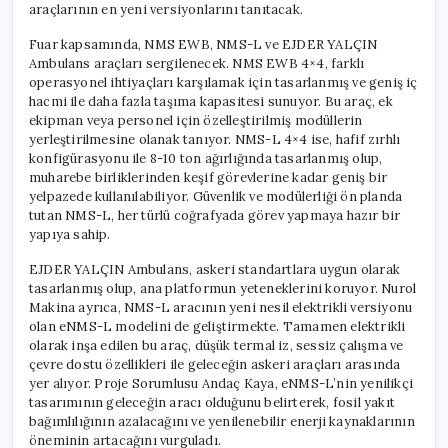
araçlarının en yeni versiyonlarını tanıtacak.
Fuar kapsamında, NMS EWB, NMS-L ve EJDER YALÇIN
Ambulans araçları sergilenecek. NMS EWB 4×4, farklı
operasyonel ihtiyaçları karşılamak için tasarlanmış ve geniş iç
hacmi ile daha fazla taşıma kapasitesi sunuyor. Bu araç, ek
ekipman veya personel için özelleştirilmiş modüllerin
yerleştirilmesine olanak tanıyor. NMS-L 4×4 ise, hafif zırhlı
konfigürasyonu ile 8-10 ton ağırlığında tasarlanmış olup,
muharebe birliklerinden keşif görevlerine kadar geniş bir
yelpazede kullanılabiliyor. Güvenlik ve modülerliği ön planda
tutan NMS-L, her türlü coğrafyada görev yapmaya hazır bir
yapıya sahip.
EJDER YALÇIN Ambulans, askeri standartlara uygun olarak
tasarlanmış olup, ana platformun yeteneklerini koruyor. Nurol
Makina ayrıca, NMS-L aracının yeni nesil elektrikli versiyonu
olan eNMS-L modelini de geliştirmekte. Tamamen elektrikli
olarak inşa edilen bu araç, düşük termal iz, sessiz çalışma ve
çevre dostu özellikleri ile geleceğin askeri araçları arasında
yer alıyor. Proje Sorumlusu Andaç Kaya, eNMS-L’nin yenilikçi
tasarımının geleceğin aracı olduğunu belirterek, fosil yakıt
bağımlılığının azalacağını ve yenilenebilir enerji kaynaklarının
öneminin artacağını vurguladı.